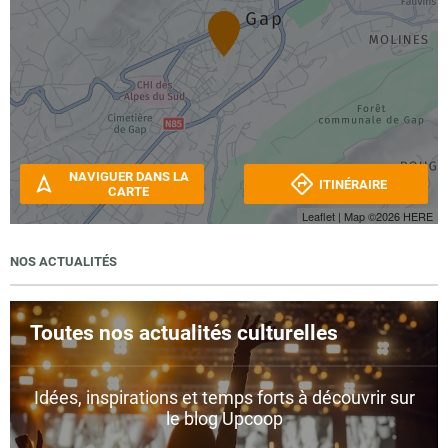
NAVIGUER DANS LA
ITINÉRAIRE
CARTE
Leaflet
| Map ©2026
HERE
NOS ACTUALITÉS
Toutes nos actualités culturelles
Idées, inspirations et temps forts à découvrir sur
le blog Upcoop