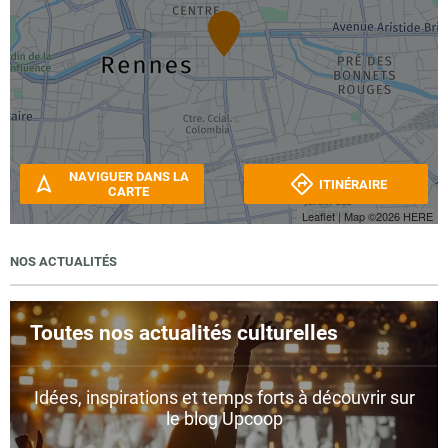
NAVIGUER DANS LA
ITINÉRAIRE
CARTE
Leaflet
| Map ©2026
HERE
NOS ACTUALITÉS
Toutes nos actualités culturelles
Idées, inspirations et temps forts à découvrir sur
le blog Upcoop