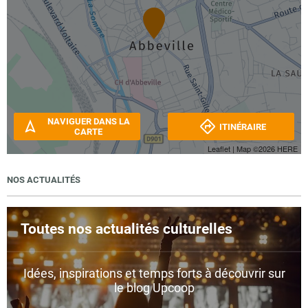
NAVIGUER DANS LA
ITINÉRAIRE
CARTE
Leaflet
| Map ©2026
HERE
NOS ACTUALITÉS
Toutes nos actualités culturelles
Idées, inspirations et temps forts à découvrir sur
le blog Upcoop