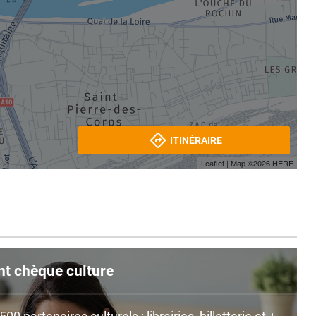
ITINÉRAIRE
Leaflet
| Map ©2026
HERE
nt chèque culture