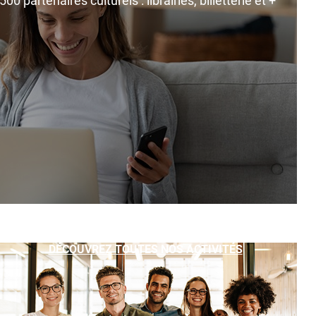
0 partenaires culturels : librairies, billetterie et +
DÉCOUVREZ TOUTES NOS ACTIVITÉS