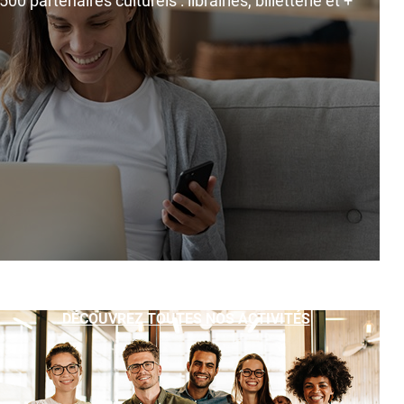
0 partenaires culturels : librairies, billetterie et +
DÉCOUVREZ TOUTES NOS ACTIVITÉS