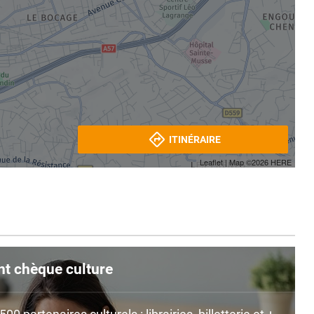
ITINÉRAIRE
Leaflet
| Map ©2026
HERE
nt chèque culture