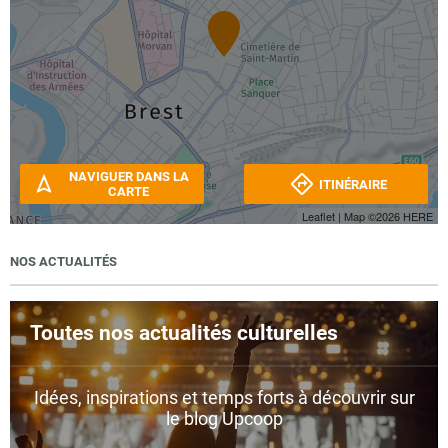
NAVIGUER DANS LA
ITINÉRAIRE
CARTE
Leaflet
| Map ©2026
HERE
NOS ACTUALITÉS
Toutes nos actualités culturelles
Idées, inspirations et temps forts à découvrir sur
le blog Upcoop