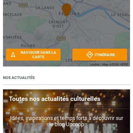
NAVIGUER DANS LA
ITINÉRAIRE
CARTE
Leaflet
| Map ©2026
HERE
NOS ACTUALITÉS
Toutes nos actualités culturelles
Idées, inspirations et temps forts à découvrir sur
le blog Upcoop