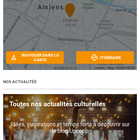
NAVIGUER DANS LA
ITINÉRAIRE
CARTE
Leaflet
| Map ©2026
HERE
NOS ACTUALITÉS
Toutes nos actualités culturelles
Idées, inspirations et temps forts à découvrir sur
le blog Upcoop