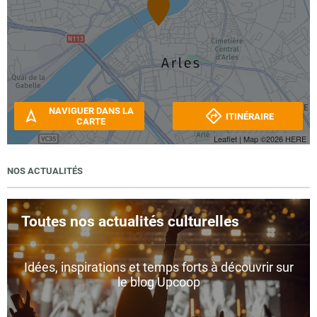
NAVIGUER DANS LA
ITINÉRAIRE
CARTE
Leaflet
| Map ©2026
HERE
NOS ACTUALITÉS
Toutes nos actualités culturelles
Idées, inspirations et temps forts à découvrir sur
le blog Upcoop