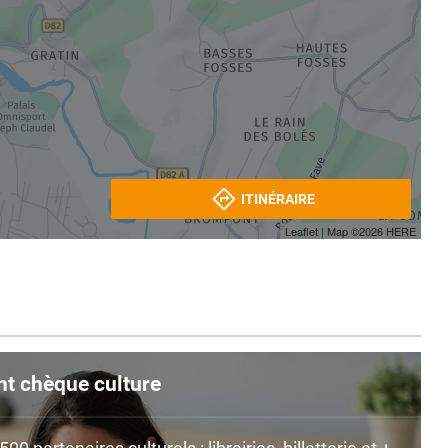
ITINÉRAIRE
Leaflet
| Map ©2026
HERE
nt chèque culture