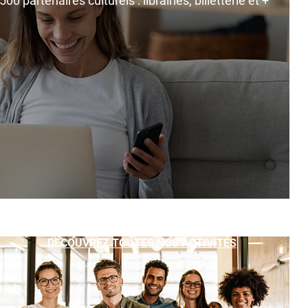
0 partenaires culturels : librairies, billetterie et +
DÉCOUVREZ TOUTES NOS ACTIVITÉS