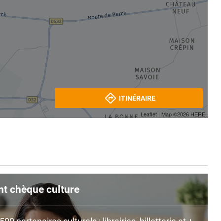
ITINÉRAIRE
Leaflet
| Map ©2026
HERE
nt chèque culture