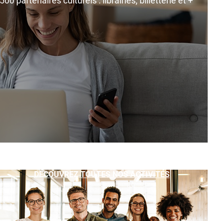
0 partenaires culturels : librairies, billetterie et +
DÉCOUVREZ TOUTES NOS ACTIVITÉS