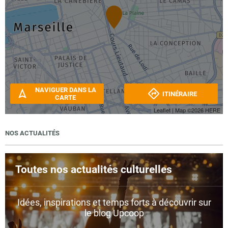
NAVIGUER DANS LA
ITINÉRAIRE
CARTE
Leaflet
| Map ©2026
HERE
NOS ACTUALITÉS
Toutes nos actualités culturelles
Idées, inspirations et temps forts à découvrir sur
le blog Upcoop