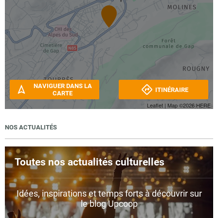
NAVIGUER DANS LA
ITINÉRAIRE
CARTE
Leaflet
| Map ©2026
HERE
NOS ACTUALITÉS
Toutes nos actualités culturelles
Idées, inspirations et temps forts à découvrir sur
le blog Upcoop