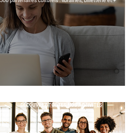
0 partenaires culturels : librairies, billetterie et +
DÉCOUVREZ TOUTES NOS ACTIVITÉS