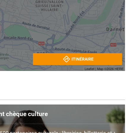
ITINÉRAIRE
Leaflet
| Map ©2026
HERE
nt chèque culture