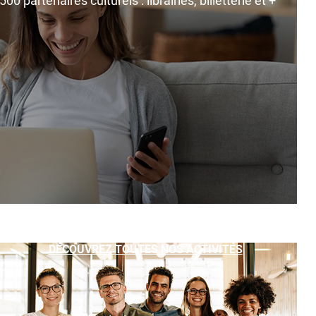
0 partenaires culturels : librairies, billetterie et +
DÉCOUVREZ TOUTES NOS ACTIVITÉS