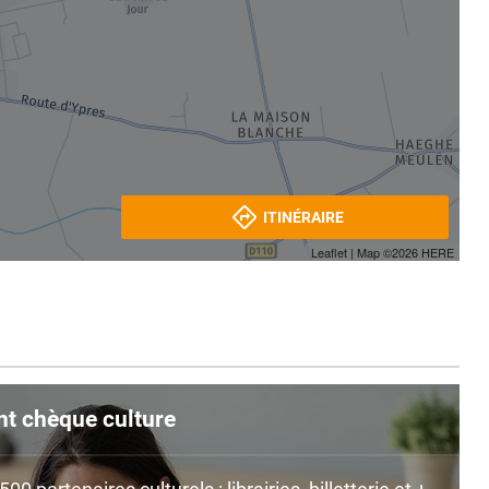
ITINÉRAIRE
Leaflet
| Map ©2026
HERE
nt chèque culture