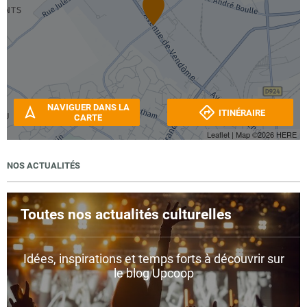
NAVIGUER DANS LA
ITINÉRAIRE
CARTE
Leaflet
| Map ©2026
HERE
NOS ACTUALITÉS
Toutes nos actualités culturelles
Idées, inspirations et temps forts à découvrir sur
le blog Upcoop