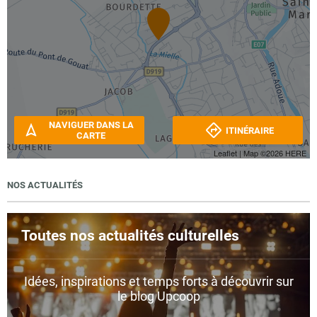
NAVIGUER DANS LA
ITINÉRAIRE
CARTE
Leaflet
| Map ©2026
HERE
NOS ACTUALITÉS
Toutes nos actualités culturelles
Idées, inspirations et temps forts à découvrir sur
le blog Upcoop