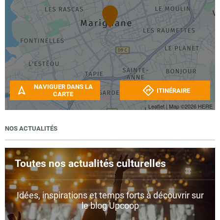
NAVIGUER DANS LA
ITINÉRAIRE
CARTE
Leaflet
| Map ©2026
HERE
NOS ACTUALITÉS
Toutes nos actualités culturelles
Idées, inspirations et temps forts à découvrir sur
le blog Upcoop