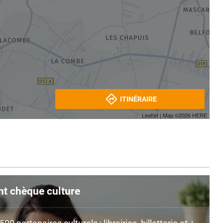
ITINÉRAIRE
Leaflet
| Map ©2026
HERE
nt chèque culture