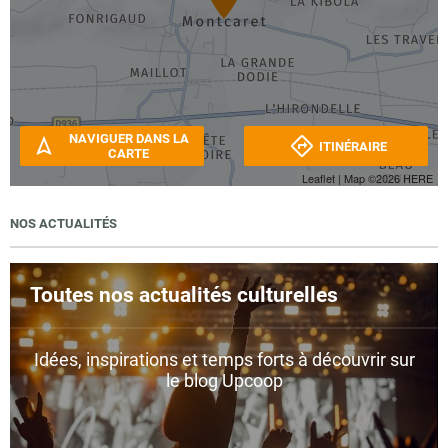
NAVIGUER DANS LA
ITINÉRAIRE
CARTE
Leaflet
| Map ©2026
HERE
NOS ACTUALITÉS
Toutes nos actualités culturelles
Idées, inspirations et temps forts à découvrir sur
le blog Upcoop