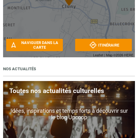
NAVIGUER DANS LA
ITINÉRAIRE
CARTE
Leaflet
| Map ©2026
HERE
NOS ACTUALITÉS
Toutes nos actualités culturelles
Idées, inspirations et temps forts à découvrir sur
le blog Upcoop