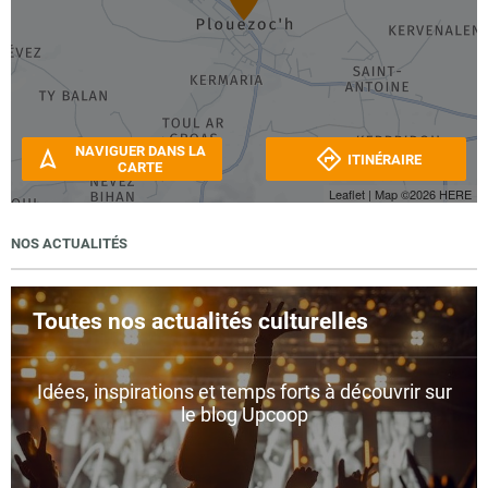
NAVIGUER DANS LA
ITINÉRAIRE
CARTE
Leaflet
| Map ©2026
HERE
NOS ACTUALITÉS
Toutes nos actualités culturelles
Idées, inspirations et temps forts à découvrir sur
le blog Upcoop