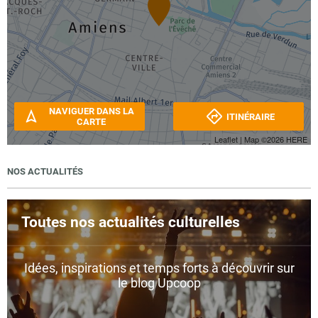
NAVIGUER DANS LA
ITINÉRAIRE
CARTE
Leaflet
| Map ©2026
HERE
NOS ACTUALITÉS
Toutes nos actualités culturelles
Idées, inspirations et temps forts à découvrir sur
le blog Upcoop