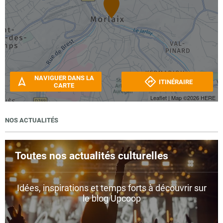
NAVIGUER DANS LA
ITINÉRAIRE
CARTE
Leaflet
| Map ©2026
HERE
NOS ACTUALITÉS
Toutes nos actualités culturelles
Idées, inspirations et temps forts à découvrir sur
le blog Upcoop