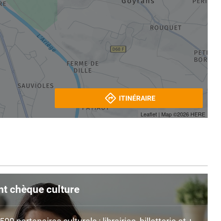
ITINÉRAIRE
Leaflet
| Map ©2026
HERE
nt chèque culture