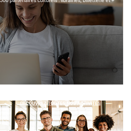
0 partenaires culturels : librairies, billetterie et +
DÉCOUVREZ TOUTES NOS ACTIVITÉS