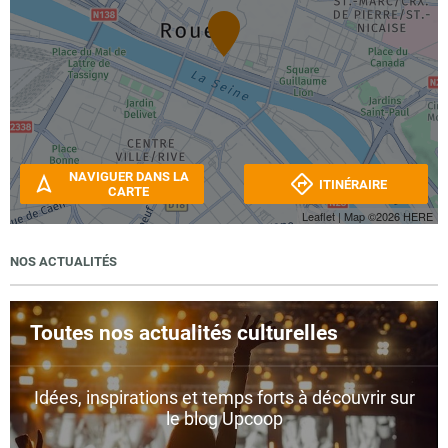
NAVIGUER DANS LA
ITINÉRAIRE
CARTE
Leaflet
| Map ©2026
HERE
NOS ACTUALITÉS
Toutes nos actualités culturelles
Idées, inspirations et temps forts à découvrir sur
le blog Upcoop