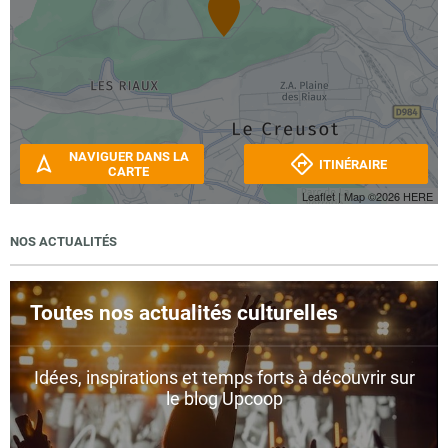
NAVIGUER DANS LA
ITINÉRAIRE
CARTE
Leaflet
| Map ©2026
HERE
NOS ACTUALITÉS
Toutes nos actualités culturelles
Idées, inspirations et temps forts à découvrir sur
le blog Upcoop