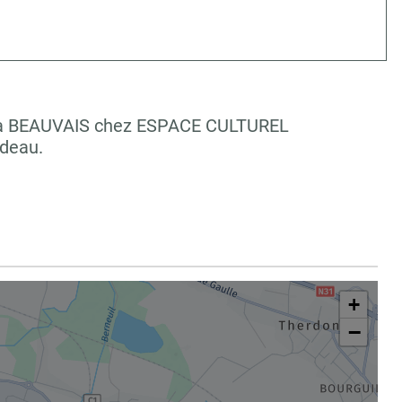
ale à BEAUVAIS chez ESPACE CULTUREL
adeau.
+
−