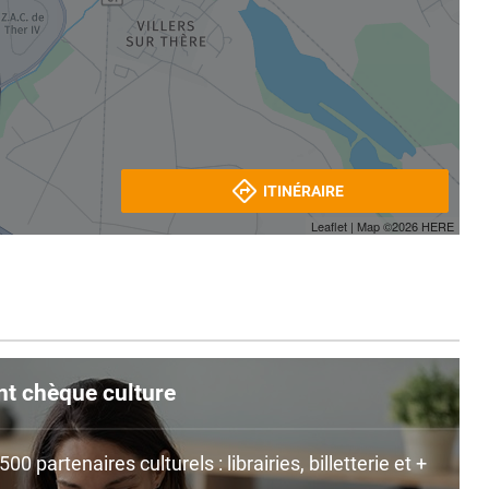
ITINÉRAIRE
Leaflet
| Map ©2026
HERE
nt chèque culture
0 partenaires culturels : librairies, billetterie et +