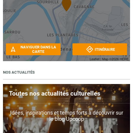
NAVIGUER DANS LA
ITINÉRAIRE
CARTE
Leaflet
| Map ©2026
HERE
NOS ACTUALITÉS
Toutes nos actualités culturelles
Idées, inspirations et temps forts à découvrir sur
le blog Upcoop