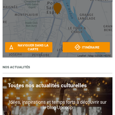
NAVIGUER DANS LA
ITINÉRAIRE
CARTE
Leaflet
| Map ©2026
HERE
NOS ACTUALITÉS
Toutes nos actualités culturelles
Idées, inspirations et temps forts à découvrir sur
le blog Upcoop