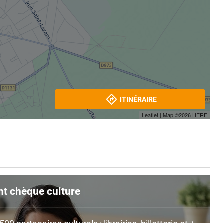
ITINÉRAIRE
Leaflet
| Map ©2026
HERE
nt chèque culture