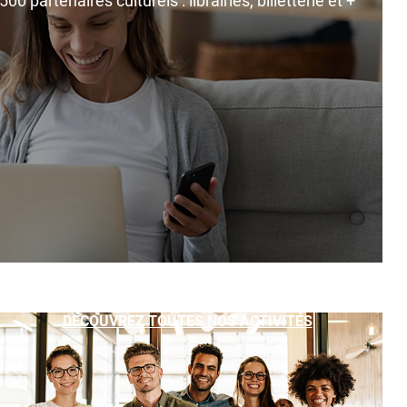
0 partenaires culturels : librairies, billetterie et +
DÉCOUVREZ TOUTES NOS ACTIVITÉS