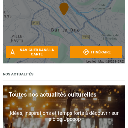
NAVIGUER DANS LA
ITINÉRAIRE
CARTE
Leaflet
| Map ©2026
HERE
NOS ACTUALITÉS
Toutes nos actualités culturelles
Idées, inspirations et temps forts à découvrir sur
le blog Upcoop