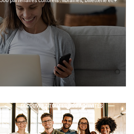
0 partenaires culturels : librairies, billetterie et +
DÉCOUVREZ TOUTES NOS ACTIVITÉS