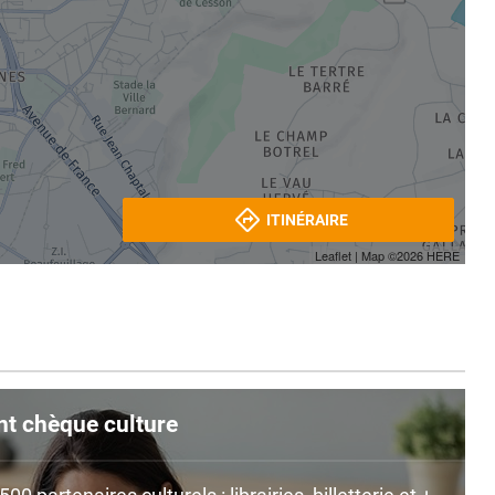
ITINÉRAIRE
Leaflet
| Map ©2026
HERE
nt chèque culture