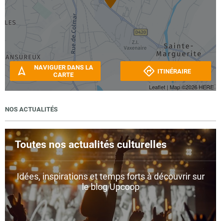
NAVIGUER DANS LA
ITINÉRAIRE
CARTE
Leaflet
| Map ©2026
HERE
NOS ACTUALITÉS
Toutes nos actualités culturelles
Idées, inspirations et temps forts à découvrir sur
le blog Upcoop