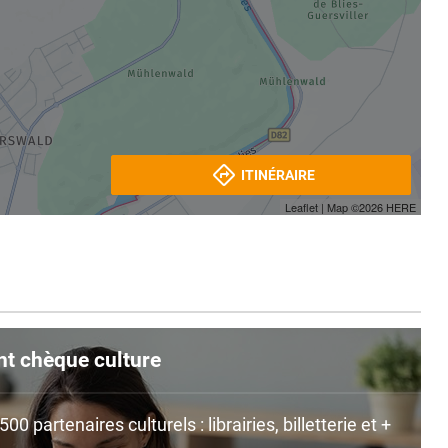
ITINÉRAIRE
Leaflet
| Map ©2026
HERE
nt chèque culture
0 partenaires culturels : librairies, billetterie et +