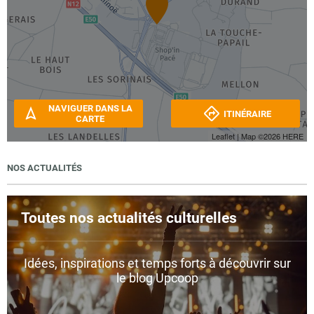
NAVIGUER DANS LA
ITINÉRAIRE
CARTE
Leaflet
| Map ©2026
HERE
NOS ACTUALITÉS
Toutes nos actualités culturelles
Idées, inspirations et temps forts à découvrir sur
le blog Upcoop