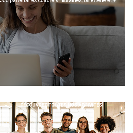
0 partenaires culturels : librairies, billetterie et +
DÉCOUVREZ TOUTES NOS ACTIVITÉS