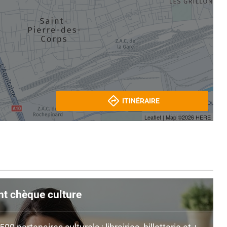
ITINÉRAIRE
Leaflet
| Map ©2026
HERE
nt chèque culture