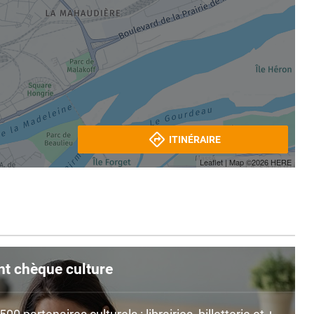
ITINÉRAIRE
Leaflet
| Map ©2026
HERE
nt chèque culture