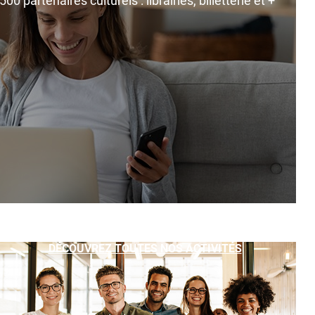
0 partenaires culturels : librairies, billetterie et +
DÉCOUVREZ TOUTES NOS ACTIVITÉS