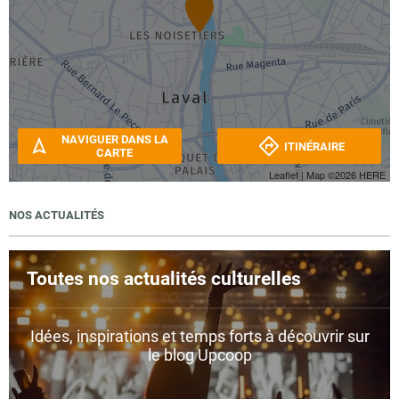
NAVIGUER DANS LA
ITINÉRAIRE
CARTE
Leaflet
| Map ©2026
HERE
NOS ACTUALITÉS
Toutes nos actualités culturelles
Idées, inspirations et temps forts à découvrir sur
le blog Upcoop