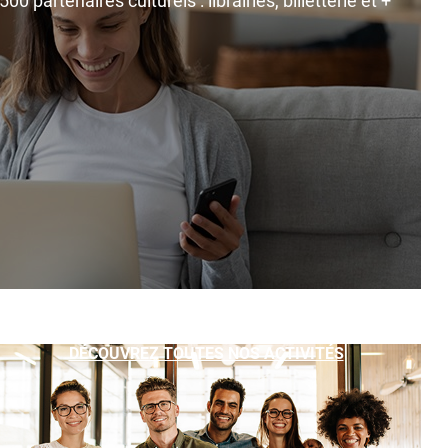
0 partenaires culturels : librairies, billetterie et +
DÉCOUVREZ TOUTES NOS ACTIVITÉS