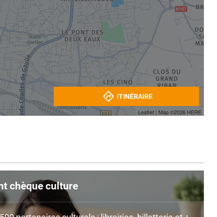
ITINÉRAIRE
Leaflet
| Map ©2026
HERE
nt chèque culture