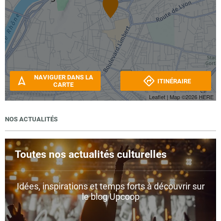
NAVIGUER DANS LA
ITINÉRAIRE
CARTE
Leaflet
| Map ©2026
HERE
NOS ACTUALITÉS
Toutes nos actualités culturelles
Idées, inspirations et temps forts à découvrir sur
le blog Upcoop