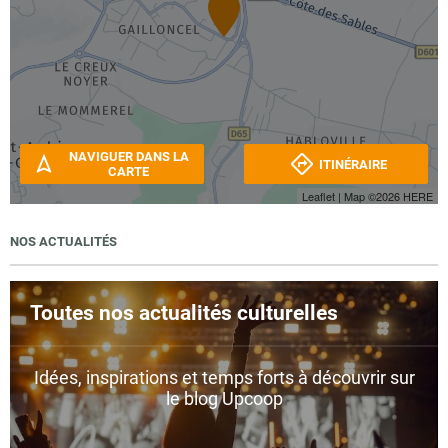
NAVIGUER DANS LA
ITINÉRAIRE
CARTE
Leaflet
| Map ©2026
HERE
NOS ACTUALITÉS
Toutes nos actualités culturelles
Idées, inspirations et temps forts à découvrir sur
le blog Upcoop