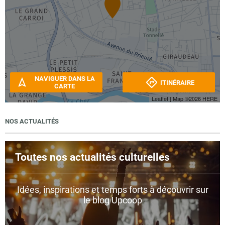
NAVIGUER DANS LA
ITINÉRAIRE
CARTE
Leaflet
| Map ©2026
HERE
NOS ACTUALITÉS
Toutes nos actualités culturelles
Idées, inspirations et temps forts à découvrir sur
le blog Upcoop