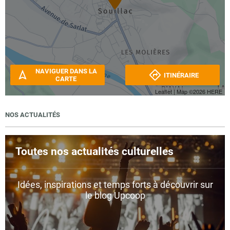
NAVIGUER DANS LA
ITINÉRAIRE
CARTE
Leaflet
| Map ©2026
HERE
NOS ACTUALITÉS
Toutes nos actualités culturelles
Idées, inspirations et temps forts à découvrir sur
le blog Upcoop