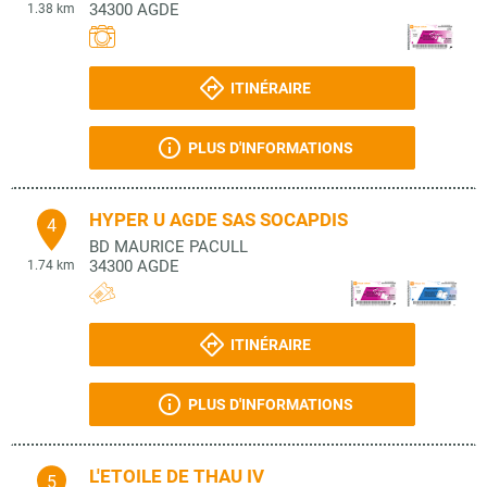
34300
AGDE
1.38 km
ITINÉRAIRE
PLUS D'INFORMATIONS
HYPER U AGDE SAS SOCAPDIS
4
BD MAURICE PACULL
34300
AGDE
1.74 km
ITINÉRAIRE
PLUS D'INFORMATIONS
L'ETOILE DE THAU IV
5