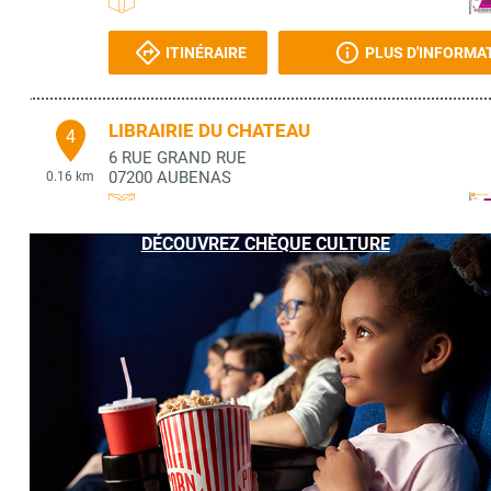
ITINÉRAIRE
PLUS D'INFORMA
LIBRAIRIE DU CHATEAU
4
6 RUE GRAND RUE
07200
AUBENAS
0.16 km
DÉCOUVREZ CHÈQUE CULTURE
ITINÉRAIRE
PLUS D'INFORMA
LIBRAIRIE CHAPITRE.COM
5
47 BLD GAMBETTA
07200
AUBENAS
0.17 km
ITINÉRAIRE
PLUS D'INFORMA