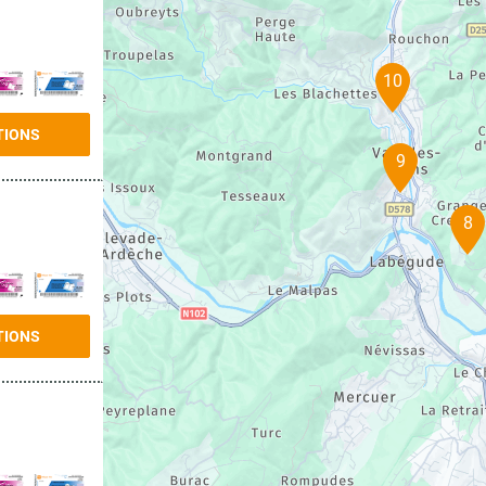
10
TIONS
9
8
TIONS