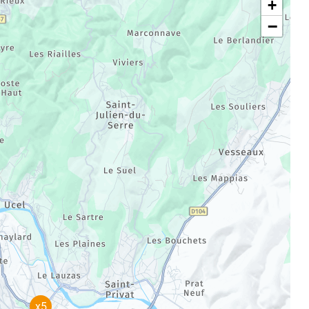
+
−
x5