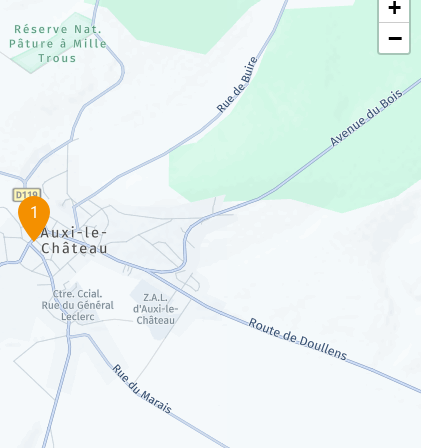
+
−
1