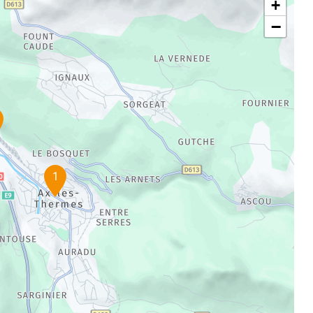
+
−
1