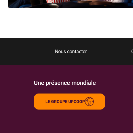
ANTOINE VIDEO MUSIQUE
6
8 R DES ROUBINETS
46400
SAINT CERE
7.22 km
ITINÉRAIRE
PLUS D'INFORMA
Nous contacter
LIBRAIRIE PARENTHESE
7
14 BD. GAMBETTA
46400
ST CERE
7.25 km
Une présence mondiale
ITINÉRAIRE
PLUS D'INFORMA
LE GROUPE UPCOOP
MANGA CAFE LIBRAIRIE
8
40 RUE DE LA REPUBLIQUE
46400
SAINT-CERE
7.31 km