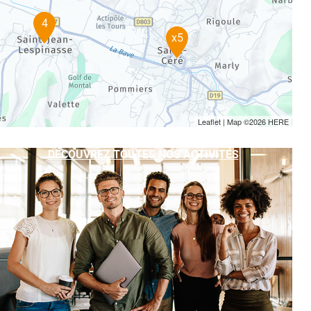
4
x5
Leaflet
| Map ©2026
HERE
DÉCOUVREZ TOUTES NOS ACTIVITÉS