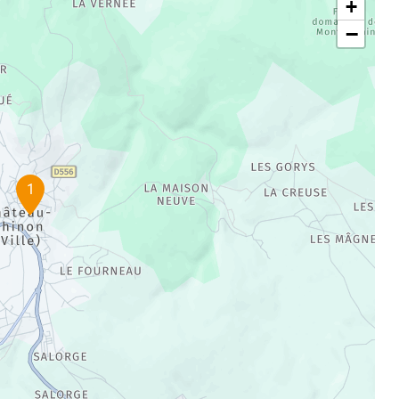
+
−
1